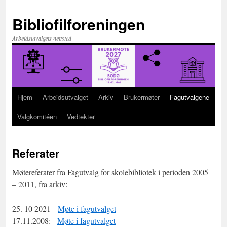
Hopp
til
Bibliofilforeningen
innhold
Arbeidsutvalgets nettsted
Hjem
Arbeidsutvalget
Arkiv
Brukermøter
Fagutvalgene
Valgkomitéen
Vedtekter
Referater
Møtereferater fra Fagutvalg for skolebibliotek i perioden 2005
– 2011, fra arkiv:
25. 10 2021
Møte i fagutvalget
17.11.2008:
Møte i fagutvalget