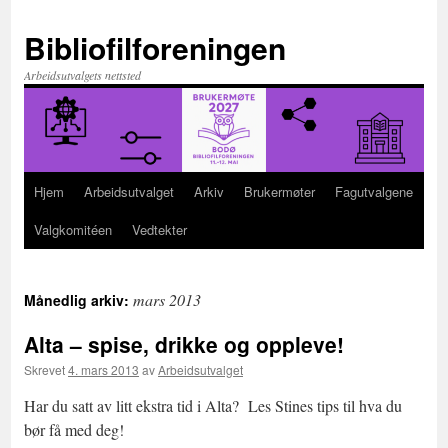
Hopp
til
Bibliofilforeningen
innhold
Arbeidsutvalgets nettsted
Hjem
Arbeidsutvalget
Arkiv
Brukermøter
Fagutvalgene
Valgkomitéen
Vedtekter
mars 2013
Månedlig arkiv:
Alta – spise, drikke og oppleve!
Skrevet
4. mars 2013
av
Arbeidsutvalget
Har du satt av litt ekstra tid i Alta? Les Stines tips til hva du
bør få med deg!