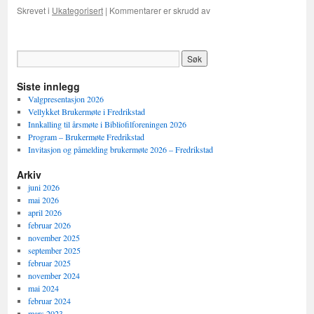
for
Skrevet i
Ukategorisert
|
Kommentarer er skrudd av
Alta
–
spise,
drikke
og
Siste innlegg
oppleve!
Valgpresentasjon 2026
Vellykket Brukermøte i Fredrikstad
Innkalling til årsmøte i Bibliofilforeningen 2026
Program – Brukermøte Fredrikstad
Invitasjon og påmelding brukermøte 2026 – Fredrikstad
Arkiv
juni 2026
mai 2026
april 2026
februar 2026
november 2025
september 2025
februar 2025
november 2024
mai 2024
februar 2024
mars 2023