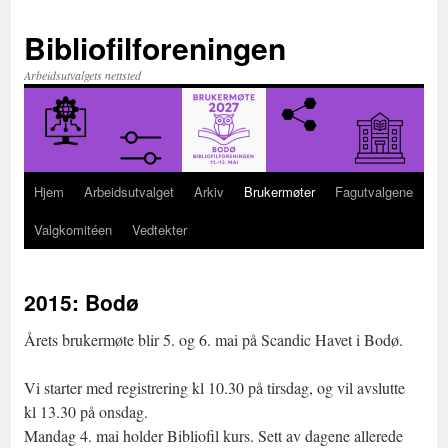
Hopp
til
Bibliofilforeningen
innhold
Arbeidsutvalgets nettsted
Hjem
Arbeidsutvalget
Arkiv
Brukermøter
Fagutvalgene
Valgkomitéen
Vedtekter
2015: Bodø
Årets brukermøte blir 5. og 6. mai på Scandic Havet i Bodø.
Vi starter med registrering kl 10.30 på tirsdag, og vil avslutte
kl 13.30 på onsdag.
Mandag 4. mai holder Bibliofil kurs. Sett av dagene allerede