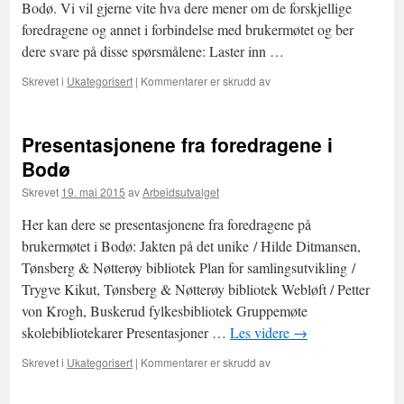
Bodø. Vi vil gjerne vite hva dere mener om de forskjellige
foredragene og annet i forbindelse med brukermøtet og ber
dere svare på disse spørsmålene: Laster inn …
for
Skrevet i
Ukategorisert
|
Kommentarer er skrudd av
Evaluering
av
brukermøtet
Presentasjonene fra foredragene i
i
Bodø
Bodø
5.
Skrevet
19. mai 2015
av
Arbeidsutvalget
og
6.
Her kan dere se presentasjonene fra foredragene på
mai
2015
brukermøtet i Bodø: Jakten på det unike / Hilde Ditmansen,
Tønsberg & Nøtterøy bibliotek Plan for samlingsutvikling /
Trygve Kikut, Tønsberg & Nøtterøy bibliotek Webløft / Petter
von Krogh, Buskerud fylkesbibliotek Gruppemøte
skolebibliotekarer Presentasjoner …
Les videre
→
for
Skrevet i
Ukategorisert
|
Kommentarer er skrudd av
Presentasjonene
fra