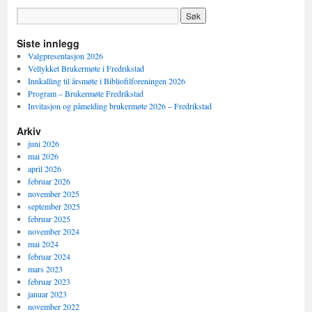
foredragene
i
Bodø
Siste innlegg
Valgpresentasjon 2026
Vellykket Brukermøte i Fredrikstad
Innkalling til årsmøte i Bibliofilforeningen 2026
Program – Brukermøte Fredrikstad
Invitasjon og påmelding brukermøte 2026 – Fredrikstad
Arkiv
juni 2026
mai 2026
april 2026
februar 2026
november 2025
september 2025
februar 2025
november 2024
mai 2024
februar 2024
mars 2023
februar 2023
januar 2023
november 2022