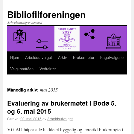
Hopp
til
Bibliofilforeningen
innhold
Arbeidsutvalgets nettsted
Hjem
Arbeidsutvalget
Arkiv
Brukermøter
Fagutvalgene
Valgkomitéen
Vedtekter
mai 2015
Månedlig arkiv:
Evaluering av brukermøtet i Bodø 5.
og 6. mai 2015
Skrevet
20. mai 2015
av
Arbeidsutvalget
Vi i AU håper alle hadde et hyggelig og lærerikt brukermøte i