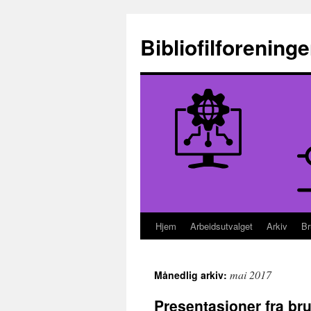
Hopp
til
Bibliofilforening
innhold
Hjem
Arbeidsutvalget
Arkiv
Br
mai 2017
Månedlig arkiv:
Presentasjoner fra br