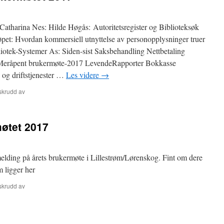
Catharina Nes: Hilde Høgås: Autoritetsregister og Biblioteksøk
øpet: Hvordan kommersiell utnyttelse av personopplysninger truer
liotek-Systemer As: Siden-sist Saksbehandling Nettbetaling
 Meråpent brukermøte-2017 LevendeRapporter Bokkasse
 og driftstjenester …
Les videre
→
for
skrudd av
Presentasjoner
fra
brukermøtet
møtet 2017
2017
elding på årets brukermøte i Lillestrøm/Lørenskog. Fint om dere
m ligger her
for
skrudd av
Evaluering
av
brukermøtet
2017