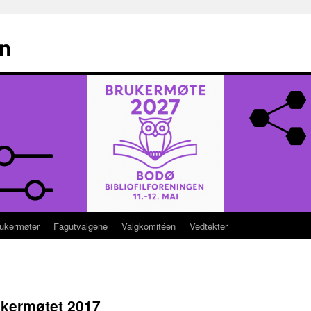
en
ukermøter
Fagutvalgene
Valgkomitéen
Vedtekter
ukermøtet 2017