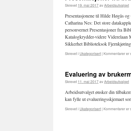
Skrevet
19. mai 2017
av
Arbeidsutvalget
Presentasjonene til Hilde Høgås og 
Catharina Nes: Det store datakappl
personvernet Presentasjoner fra Bib
Katalogkrydder-videre Viderelaan
Sikkerhet Biblioteksok Fjernkjøring
Skrevet i
Ukategorisert
|
Kommentarer er 
Evaluering av bruker
Skrevet
11. mai 2017
av
Arbeidsutvalget
Arbeidsutvalget ønsker din tilbakem
kan fylle ut evalueringsskjemaet so
Skrevet i
Ukategorisert
|
Kommentarer er 