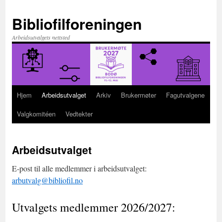
Hopp
til
Bibliofilforeningen
innhold
Arbeidsutvalgets nettsted
Hjem
Arbeidsutvalget
Arkiv
Brukermøter
Fagutvalgene
Valgkomitéen
Vedtekter
Arbeidsutvalget
E-post til alle medlemmer i arbeidsutvalget:
arbutvalg@bibliofil.no
Utvalgets medlemmer 2026/2027: