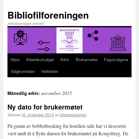
Hopp
til
Bibliofilforeningen
innhold
Arbeidsutvalgets nettsted
Hjem
Arbeidsutvalget
Arkiv
Brukermøter
Fagutvalgene
Valgkomitéen
Vedtekter
november 2015
Månedlig arkiv:
Ny dato for brukermøtet
Skrevet
16. november 2015
av
Arbeidsutvalget
På grunn av bobbetbooking fra hotellets side har vi dessverre
vært nødt til å flytte datoen for brukermøtet på Kongsberg. De