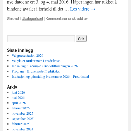
nye datoene er: 3. og 4. mai 2016. Håper ingen har rukket å
bindene avtaler i forhold til det …
Les videre
→
for
Skrevet i
Ukategorisert
|
Kommentarer er skrudd av
Ny
dato
for
brukermøtet
Siste innlegg
Valgpresentasjon 2026
Vellykket Brukermøte i Fredrikstad
Innkalling til årsmøte i Bibliofilforeningen 2026
Program – Brukermøte Fredrikstad
Invitasjon og påmelding brukermøte 2026 – Fredrikstad
Arkiv
juni 2026
mai 2026
april 2026
februar 2026
november 2025
september 2025
februar 2025
november 2024