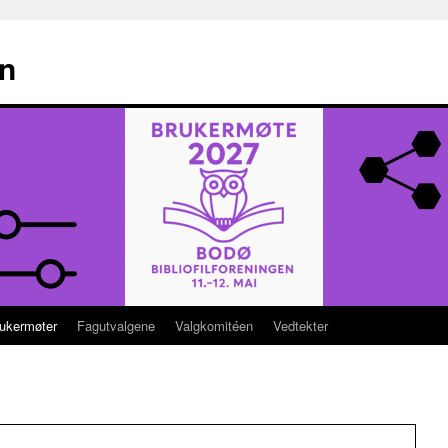
en
ukermøter
Fagutvalgene
Valgkomitéen
Vedtekter