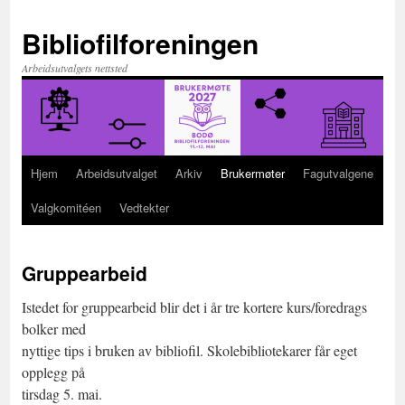
Hopp
til
Bibliofilforeningen
innhold
Arbeidsutvalgets nettsted
Hjem
Arbeidsutvalget
Arkiv
Brukermøter
Fagutvalgene
Valgkomitéen
Vedtekter
Gruppearbeid
Istedet for gruppearbeid blir det i år tre kortere kurs/foredrags
bolker med
nyttige tips i bruken av bibliofil. Skolebibliotekarer får eget
opplegg på
tirsdag 5. mai.