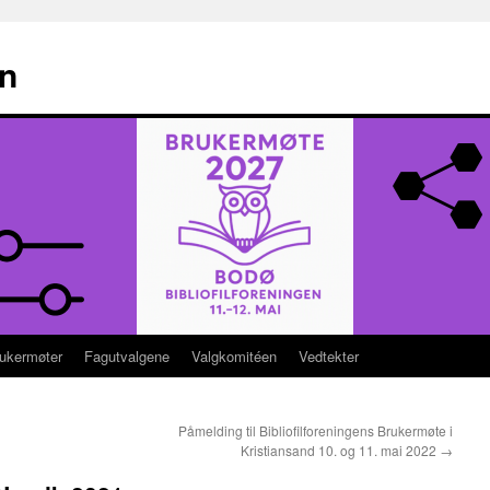
en
ukermøter
Fagutvalgene
Valgkomitéen
Vedtekter
Påmelding til Bibliofilforeningens Brukermøte i
Kristiansand 10. og 11. mai 2022
→