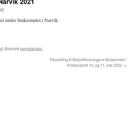
 Narvik 2021
get
tet under brukermøtet i Narvik:
rt
. Bokmerk
permalenken
.
Påmelding til Bibliofilforeningens Brukermøte i
Kristiansand 10. og 11. mai 2022
→